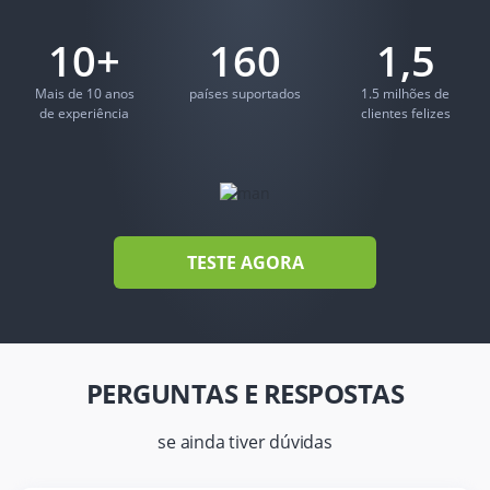
10+
160
1,5
Mais de 10 anos
países suportados
1.5 milhões de
de experiência
clientes felizes
TESTE AGORA
PERGUNTAS E RESPOSTAS
se ainda tiver dúvidas