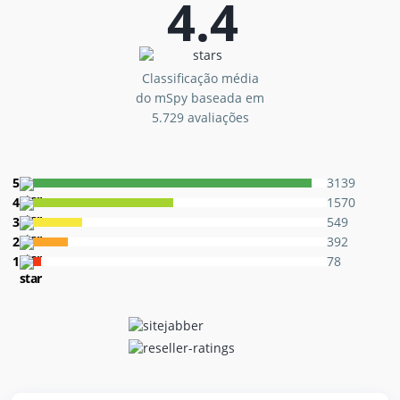
4.4
Classificação média
do mSpy baseada em
5.729 avaliações
5
3139
4
1570
3
549
2
392
1
78