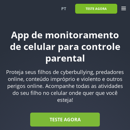
PT
TESTE AGORA
English
Français
App de monitoramento
Español
Deutsch
de celular para controle
Português
Italiano
parental
العربية
한국의
Türkçe
Polski
Proteja seus filhos de cyberbullying, predadores
online, conteúdo impróprio e violento e outros
Romanian
日本
perigos online. Acompanhe todas as atividades
Hebrew
Greek
do seu filho no celular onde quer que você
esteja!
Norsk
简体中文
Svenska
ภาษาไทย
TESTE AGORA
Dansk
Nederlands